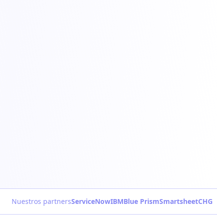
Nuestros partners
ServiceNow
IBM
Blue Prism
Smartsheet
CHG